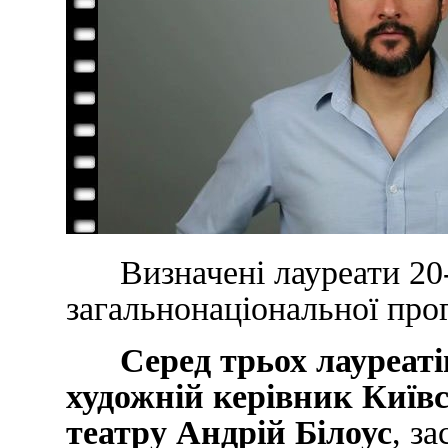
Визначені лауреати 20-
загальнонаціональної про
Серед трьох лауреатів 
художній керівник Київ
театру Андрій Білоус
, з