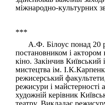
міжнародно-культурних зв
***
А.Ф. Білоус понад 20 р
постановником і актором к
кіно. Закінчив Київський 
мистецтва ім. І.К.Карпенк
режисерський факультети, 
режисури і майстерності а
художній керівник Київсь
театру. Викладає режисуру