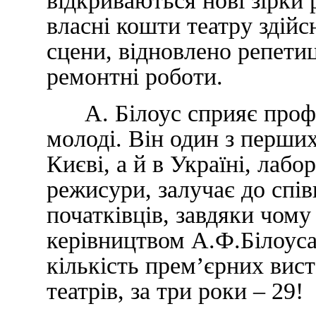
відкриваються нові зірки 
власні кошти театру здій
сцени, відновлено репетиц
ремонтні роботи.
А. Білоус сприяє профе
молоді. Він один з перших
Києві, а й в Україні, лабо
режисури, залучає до спів
початківців, завдяки чому
керівництвом А.Ф.Білоус
кількість прем’єрних вис
театрів, за три роки – 29!