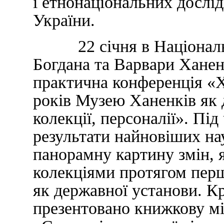
і етнонаціональних дослі
України.
22 січня в Національно
Богдана та Варвари Ханен
практична конференція «Х
років Музею Ханенків як д
колекції, персоналії». Пі
результати найновіших на
панорамну картину змін, я
колекціями протягом перш
як державної установи. Кр
презентовано книжкову мі