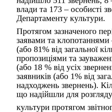
надійшло 511 звернень, 8 
влади та 173 – особисті з
Департаменту культури.
Протягом зазначеного пері
заявами та клопотаннями 
(або 81% від загальної кі
пропозиціями та зауважен
(або 18 % від усіх звернен
заявників (або 1% від зага
надходжень звернень). Кі
що надійшли для розгляд
культури протягом звітног