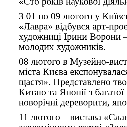
«Сто років наукової діял
З 01 по 09 лютого у Київс
«Лавра» відбувся арт-прое
художниці Ірини Ворони 
молодих художників.
08 лютого в Музейно-вист
міста Києва експонувалас
щастя». Представлено тво
Китаю та Японії з багатої
новорічні дереворити, япо
11 лютого – вистава «Сла