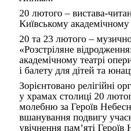
20 лютого – вистава-чи
Київському академічному 
20 та 23 лютого – музичн
«Розстріляне відродженн
академічному театрі опер
і балету для дітей та юнац
Зорієнтовано релігійні ор
у храмах столиці 20 люто
молебню за Героїв Небесн
вшанування подвигу учасн
увічнення пам’яті Героїв 