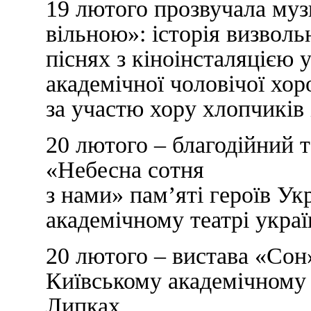
19 лютого прозвучала му
вільною»: історія визволь
піснях з кіноінсталяцією 
академічної чоловічої хор
за участю хору хлопчиків 
20 лютого – благодійний 
«Небесна сотня
з нами» пам’яті героїв Ук
академічному театрі укра
20 лютого – вистава «Сон
Київському академічному 
Липках.