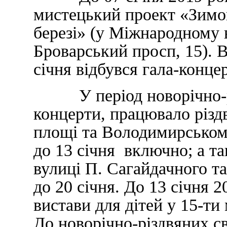
мистецький проект «Зимо
березі» (у Міжнародному 
Броварський просп, 15). 
січня відбувся гала-концер
У період новорічно-різ
концерти, працювало різд
площі та Володимирському
до 13 січня включно; а т
вулиці П. Сагайдачного та
до 20 січня. До 13 січня 
вистави для дітей у 15-ти
До новорічно-різдвяних с