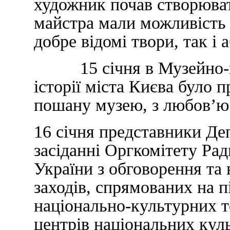
художник почав створюва
майстра мали можливість 
добре відомі твори, так і
15 січня в Музейно-ви
історії міста Києва було 
пошану музею, з любов’ю д
16 січня представники Де
засіданні Оргкомітету Ра
України з обговорення та
заходів, спрямованих на п
національно-культурних т
центрів національних кул