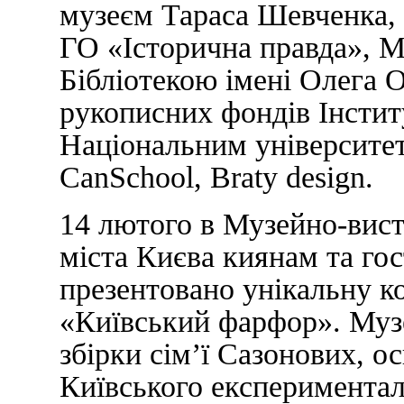
музеєм Тараса Шевченка,
ГО «Історична правда», М
Бібліотекою імені Олега О
рукописних фондів Інсти
Національним університет
CanSchool, Braty design.
14 лютого в Музейно-вист
міста Києва киянам та го
презентовано унікальну к
«Київський фарфор». Музе
збірки сім’ї Сазонових, о
Київського експериментал