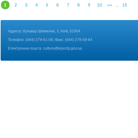
1
2
3
4
5
6
7
8
9
10
»»
...
15
Адреса: бульвар Шевченка, 3, Київ, 01004
Телефон: (044) 279-61-09, Факс: (044) 279-59-64
Електронна пошта:
culture@kyivcity.gov.ua