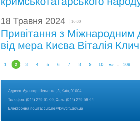
кримськотатарського народ
18 Травня 2024
10:00
Привітання з Міжнародним 
від мера Києва Віталія Клич
1
2
3
4
5
6
7
8
9
10
»»
...
108
Адреса: бульвар Шевченка, 3, Київ, 01004
Телефон: (044) 279-61-09, Факс: (044) 279-59-64
Електронна пошта:
culture@kyivcity.gov.ua