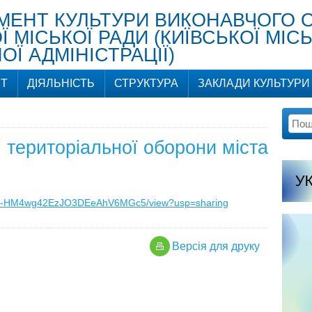
МЕНТ КУЛЬТУРИ ВИКОНАВЧОГО 
Ї МІСЬКОЇ РАДИ (КИЇВСЬКОЇ МІСЬ
Ї АДМІНІСТРАЦІЇ)
Т
ДІЯЛЬНІСТЬ
СТРУКТУРА
ЗАКЛАДИ КУЛЬТУРИ
м територіальної оборони міста
JQxKn-HM4wg42EzJO3DEeAhV6MGc5/view?usp=sharing
Версiя для друку