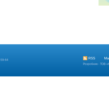
RSS
Ма
-59-64
Розробник - ТОВ «