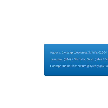
Адреса: бульвар Шевченка, 3, Київ, 01004
Телефон: (044) 279-61-09, Факс: (044) 279
Електронна пошта:
culture@kyivcity.gov.ua