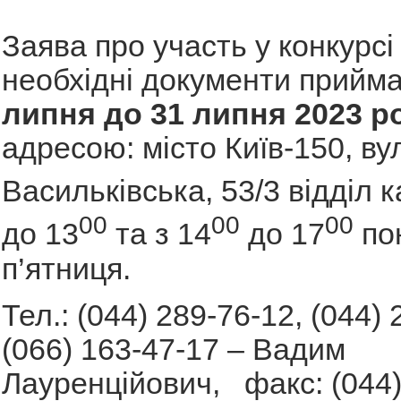
Заява про участь у конкурсі 
необхідні документи прийм
липня до 31 липня 2023 р
адресою: місто Київ-150, ву
Васильківська, 53/3 відділ к
00
00
00
до 13
та з 14
до 17
пон
п’ятниця.
Тел.: (044) 289-76-12, (044) 
(066) 163-47-17 – Вадим
Лауренційович, факс: (044)