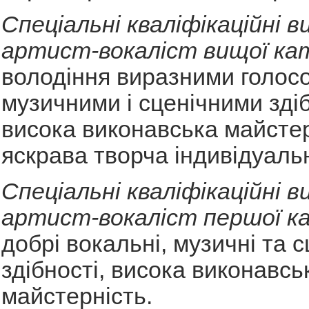
Спеціальні кваліфікаційні в
артист-вокаліст вищої кат
володіння виразними голос
музичними і сценічними зді
висока виконавська майстер
яскрава творча індивідуальн
Спеціальні кваліфікаційні в
артист-вокаліст першої ка
добрі вокальні, музичні та с
здібності, висока виконавсь
майстерність.