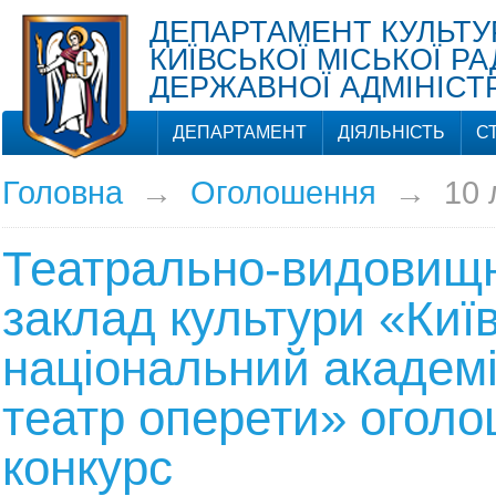
ДЕПАРТАМЕНТ КУЛЬТУ
КИЇВСЬКОЇ МІСЬКОЇ РА
ДЕРЖАВНОЇ АДМІНІСТР
ДЕПАРТАМЕНТ
ДІЯЛЬНІСТЬ
С
Головна
→
Оголошення
→
10 
Театрально-видовищ
заклад культури «Киї
національний академ
театр оперети» огол
конкурс