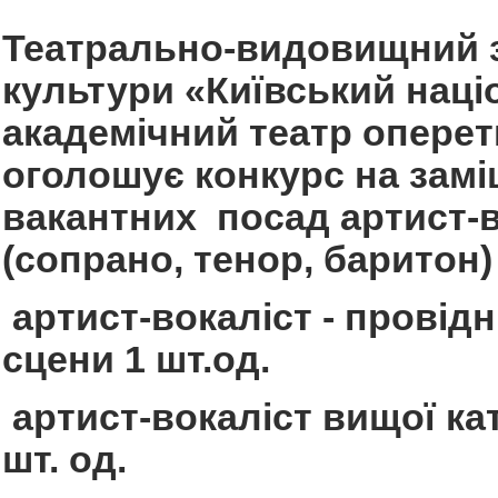
Театрально-видовищний 
культури «Київський нац
академічний театр оперет
оголошує конкурс на зам
вакантних посад
а
ртист
-
(
сопрано, тенор, баритон
)
артист-вокаліст - провід
сцени 1 шт.од.
артист-вокаліст вищої кат
шт. од.