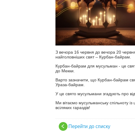
З вечора 16 червня до вечора 20 червн
найголовніших свят – Курбан-байрам.
Курбан-байрам для мусульман - це свя
до Мекки.
Варто зазначити, що Курбан-байрам свя
Ураза-байрам.
У це свято мусульмани згадують про ві
Ми вітаємо мусульманську спільноту із ц
всіляких гараздів!
Перейти до списку