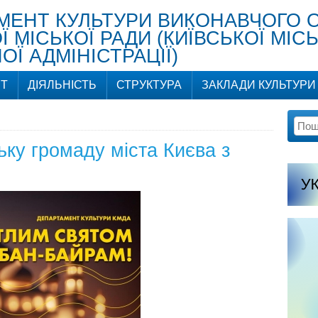
МЕНТ КУЛЬТУРИ ВИКОНАВЧОГО 
Ї МІСЬКОЇ РАДИ (КИЇВСЬКОЇ МІСЬ
Ї АДМІНІСТРАЦІЇ)
Т
ДІЯЛЬНІСТЬ
СТРУКТУРА
ЗАКЛАДИ КУЛЬТУРИ
ку громаду міста Києва з