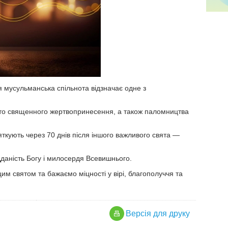
я мусульманська спільнота відзначає одне з
то священного жертвопринесення, а також паломництва
ткують через 70 днів після іншого важливого свята —
дданість Богу і милосердя Всевишнього.
им святом та бажаємо міцності у вірі, благополуччя та
Версiя для друку