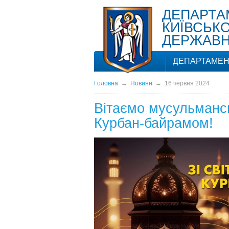
ДЕПАРТА
КИЇВСЬКО
ДЕРЖАВНО
ДЕПАРТАМЕН
Головна
→
Новини
→
16 червня 2024
Вітаємо мусульмансь
Курбан-байрамом!